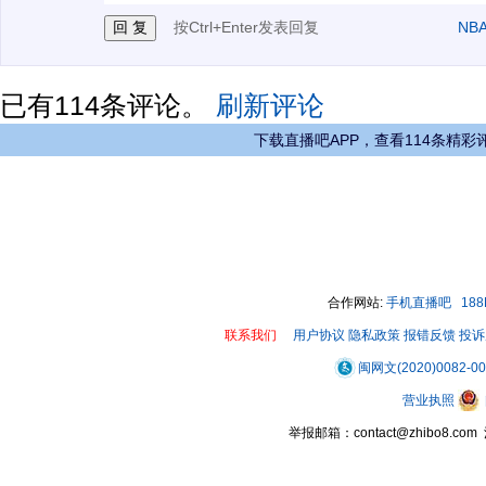
按Ctrl+Enter发表回复
NB
已有
114
条评论。
刷新评论
下载直播吧APP，查看114条精彩
合作网站:
手机直播吧
18
联系我们
用户协议
隐私政策
报错反馈
投诉
闽网文(2020)0082-0
营业执照
举报邮箱：contact@zhibo8.c