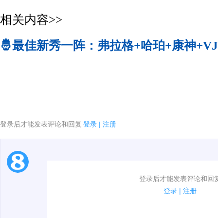
相关内容>>
🤴最佳新秀一阵：弗拉格+哈珀+康神+V
2025-26赛季常规赛奖项大赏
登录后才能发表评论和回复
登录
|
注册
1.电脑端新用户可以发表评论了！
登录后才能发表评论和回
2.发言请遵守国家法律法规.
登录
|
注册
3.禁止发布任何宣传、广告、侮辱攻击他人、刷屏等信