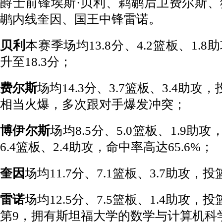
爵士前锋埃斯·贝利、鹈鹕后卫费尔斯
鹕内线奎因、国王中锋雷诺。
贝利
本赛季场均13.8分、4.2篮板、1
升至18.3分；
费尔斯
场均14.3分、3.7篮板、3.4助攻
相当火爆，多次跟对手爆发冲突；
博伊尔斯
场均8.5分、5.0篮板、1.9助
6.4篮板、2.4助攻，命中率高达65.6%；
奎因
场均11.7分、7.1篮板、3.7助攻，投
雷诺
场均12.5分、7.5篮板、1.4助攻，
第9，拥有斯坦福大学的数学与计算机科