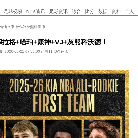
足球视频
NBA资讯
足球资讯
综合
比分
数据
资料
个人
+哈珀+康神+VJ+灰熊科沃德！
弗拉格+哈珀+康神+VJ+灰熊科沃德！
讯
2026-05-21 07:38:03
已有1143条评论