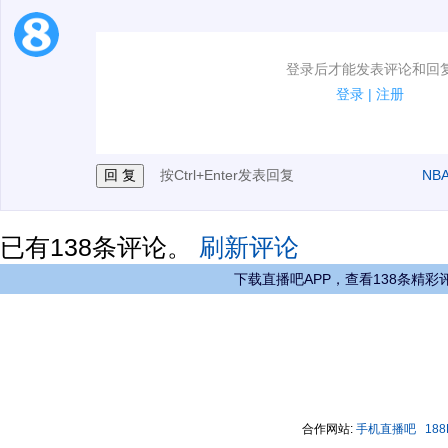
1.电脑端新用户可以发表评论了！
登录后才能发表评论和回
2.发言请遵守国家法律法规.
登录
|
注册
3.禁止发布任何宣传、广告、侮辱攻击他人、刷屏等信
按Ctrl+Enter发表回复
NB
已有
138
条评论。
刷新评论
下载直播吧APP，查看138条精彩
合作网站:
手机直播吧
18