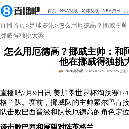
首页
NBA视频
足球视频
NBA资讯
足
直播首页
>
足球资讯
>怎么用厄德高？挪威主
挪威得独挑大梁
怎么用厄德高？挪威主帅：和
他在挪威得独挑
2026美加墨
2026-07-09 10:57:25
已有1
直播吧7月9日讯 美加墨世界杯淘汰赛1
格兰队。赛前，挪威队的主帅索尔巴肯
队击败巴西晋级和队长厄德高的角色定
谈击败巴西和展望对阵英格兰