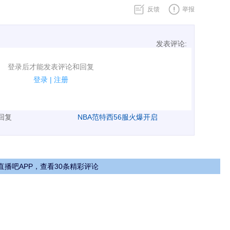
反馈
举报
发表评论:
表评论了！
登录后才能发表评论和回复
规.
登录
|
注册
广告、侮辱攻击他人、刷屏等信息.
表回复
NBA范特西56服火爆开启
直播吧APP，查看30条精彩评论