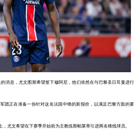
济奥的消息，尤文图斯希望签下穆阿尼，他们依然在与巴黎圣日耳曼进行
马军团正在准备一份针对这名法国中锋的新报价，以满足巴黎方面的要
上，尤文希望在下赛季开始前为主教练斯帕莱蒂引进两名锋线球员。