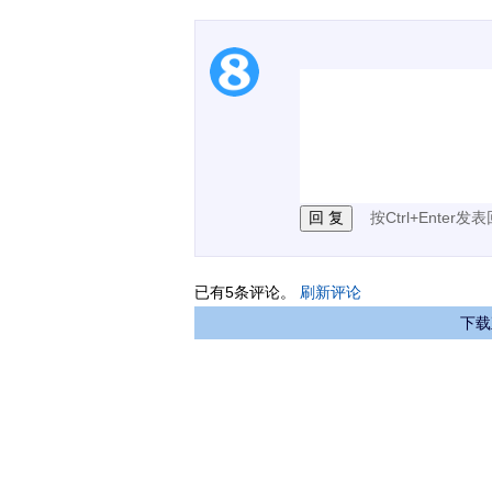
1.电脑端新用户可以发
2.发言请遵守国家法律法
3.禁止发布任何宣传、
按Ctrl+Enter发
已有
5
条评论。
刷新评论
下载