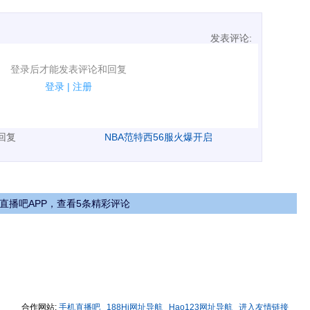
发表评论:
表评论了！
登录后才能发表评论和回复
规.
登录
|
注册
广告、侮辱攻击他人、刷屏等信息.
表回复
NBA范特西56服火爆开启
直播吧APP，查看5条精彩评论
合作网站:
手机直播吧
188Hi网址导航
Hao123网址导航
进入友情链接