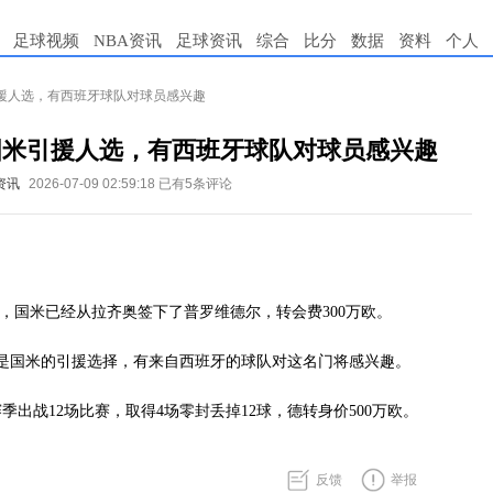
足球视频
NBA资讯
足球资讯
综合
比分
数据
资料
个人
援人选，有西班牙球队对球员感兴趣
国米引援人选，有西班牙球队对球员感兴趣
资讯
2026-07-09 02:59:18
已有5条评论
道，国米已经从拉齐奥签下了普罗维德尔，转会费300万欧。
是国米的引援选择，有来自西班牙的球队对这名门将感兴趣。
季出战12场比赛，取得4场零封丢掉12球，德转身价500万欧。
反馈
举报