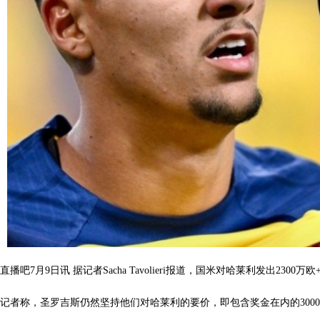
直播吧7月9日讯 据记者Sacha Tavolieri报道，国米对哈莱利发出23
记者称，圣罗吉斯仍然坚持他们对哈莱利的要价，即包含奖金在内的300