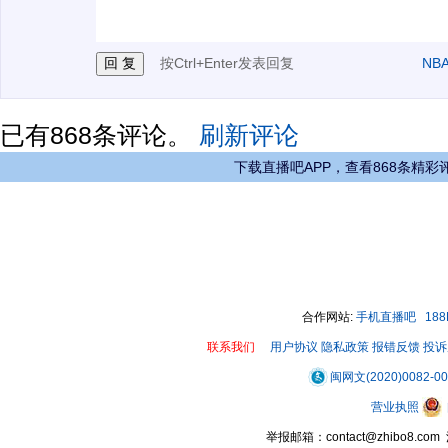
3.禁止发布任何宣传、广告、侮辱攻击他人、刷屏等信
按Ctrl+Enter发表回复
NB
已有
868
条评论。
刷新评论
下载直播吧APP，查看868条精彩
合作网站:
手机直播吧
18
联系我们
用户协议
隐私政策
报错反馈
投诉
闽网文(2020)0082-0
营业执照
举报邮箱：contact@zhibo8.c