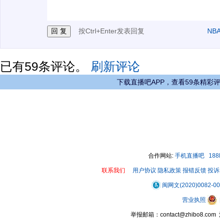
3.禁止发布任何宣传、广告、侮辱攻击他人、刷屏等信
按Ctrl+Enter发表回复
NB
已有
59
条评论。
刷新评论
下载直播吧APP，查看59条精彩
合作网站:
手机直播吧
18
联系我们
用户协议
隐私政策
报错反馈
投诉
闽网文(2020)0082-0
营业执照
举报邮箱：contact@zhibo8.c