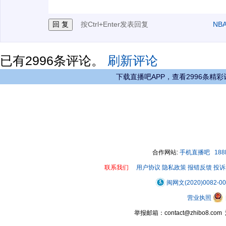
按Ctrl+Enter发表回复
NB
已有
2996
条评论。
刷新评论
下载直播吧APP，查看2996条精彩
合作网站:
手机直播吧
18
联系我们
用户协议
隐私政策
报错反馈
投诉
闽网文(2020)0082-0
营业执照
举报邮箱：contact@zhibo8.c