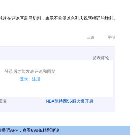
球迷在评论区刷屏切割，表示不希望以色列庆祝阿根廷的胜利。
反馈
举报
发表评论:
表评论了！
登录后才能发表评论和回复
规.
登录
|
注册
广告、侮辱攻击他人、刷屏等信息.
表回复
NBA范特西56服火爆开启
播吧APP，查看699条精彩评论