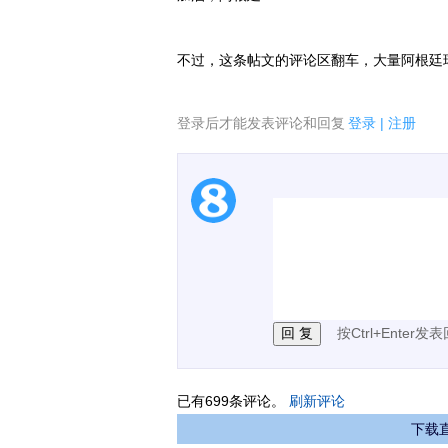
不过，这条帖文的评论区翻车，大量阿根廷
登录后才能发表评论和回复
登录
|
注册
1.电脑端新用户可以发
2.发言请遵守国家法律法
3.禁止发布任何宣传、
按Ctrl+Enter发
已有
699
条评论。
刷新评论
下载直