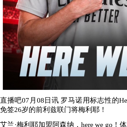
直播吧07月08日讯 罗马诺用标志性的Her
免签26岁的前利兹联门将梅利耶！
艾兰·梅利耶加盟阿森纳，here we g