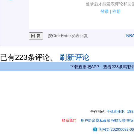
1.电脑端新用户可以发表评论了！
登录后才能发表评论和回
2.发言请遵守国家法律法规.
登录
|
注册
3.禁止发布任何宣传、广告、侮辱攻击他人、刷屏等信
按Ctrl+Enter发表回复
NB
已有
223
条评论。
刷新评论
下载直播吧APP，查看223条精彩
合作网站:
手机直播吧
18
联系我们
用户协议
隐私政策
报错反馈
投诉
闽网文(2020)0082-0