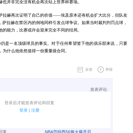
赫也并非完全没有机会再次站上世界杯赛场。
萨拉赫再次证明了自己的价值——埃及原本还有机会扩大比分，但队友
前，萨拉赫在禁区内的倒地同样引发点球争议。如果当时裁判判罚点球，
他的能力，比赛或许会迎来完全不同的结局。
赫仍是一名顶级球员的事实。对于任何希望签下他的俱乐部来说，只要
，为什么他依然值得一份重量级合同。
反馈
举报
发表评论:
表评论了！
登录后才能发表评论和回复
规.
登录
|
注册
广告、侮辱攻击他人、刷屏等信息.
表回复
NBA范特西56服火爆开启