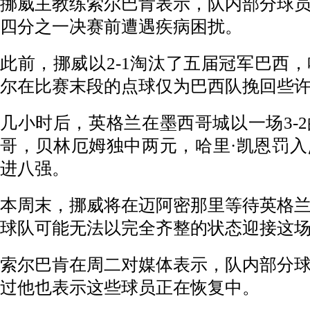
挪威主教练索尔巴肯表示，队内部分球
四分之一决赛前遭遇疾病困扰。
此前，挪威以2-1淘汰了五届冠军巴西
尔在比赛末段的点球仅为巴西队挽回些
几小时后，英格兰在墨西哥城以一场3-
哥，贝林厄姆独中两元，哈里·凯恩罚
进八强。
本周末，挪威将在迈阿密那里等待英格
球队可能无法以完全齐整的状态迎接这
索尔巴肯在周二对媒体表示，队内部分
过他也表示这些球员正在恢复中。