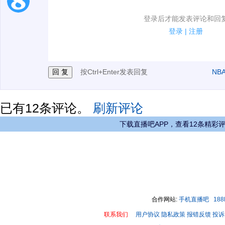
1.电脑端新用户可以发表评论了！
登录后才能发表评论和回
2.发言请遵守国家法律法规.
登录
|
注册
3.禁止发布任何宣传、广告、侮辱攻击他人、刷屏等信
按Ctrl+Enter发表回复
NB
已有
12
条评论。
刷新评论
下载直播吧APP，查看12条精彩
合作网站:
手机直播吧
18
联系我们
用户协议
隐私政策
报错反馈
投诉