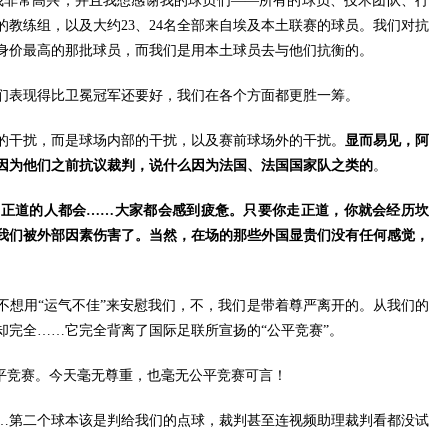
我非常高兴，并且我想感谢我的球员们——所有的球员、技术团队、行
教练组，以及大约23、24名全部来自埃及本土联赛的球员。我们对抗
身价最高的那批球员，而我们是用本土球员去与他们抗衡的。
们表现得比卫冕冠军还要好，我们在各个方面都更胜一筹。
的干扰，而是球场内部的干扰，以及赛前球场外的干扰。
显而易见，阿
因为他们之前抗议裁判，说什么因为法国、法国国家队之类的
。
走正道的人都会……大家都会感到疲惫。只要你走正道，你就会经历坎
我们被外部因素伤害了。当然，在场的那些外国显贵们没有任何感觉，
不想用“运气不佳”来安慰我们，不，我们是带着尊严离开的。从我们的
却完全……它完全背离了国际足联所宣扬的“公平竞赛”。
公平竞赛。今天毫无尊重，也毫无公平竞赛可言！
…第二个球本该是判给我们的点球，裁判甚至连视频助理裁判看都没试