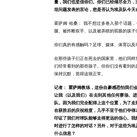
量，我们也坚信你们。你们已经倾尽全力，
坦问题发表的言论，您是否认为埃及队今天
霍萨姆·哈桑： 我不想过多卷入那个话题
腿、被炸断双手、以及被弄瞎的双眼的孩子
你们真的有感触吗？足球、媒体、体育以及
在那些孩子们正在死去的国家里，他们同样
们经常看到的那些孩子。但你们没有看到的
保持沉默，觉得这很正常。
记者： 霍萨姆教练，这份自豪感恐怕我们
让我（以及我们）在去到其他任何赛场、
队。因为我们完全配得上这个位置，为了走
在获胜后的庆祝程度，几乎不亚于他们夺得2
印证了我们对球队能够走得更远的信心。我
时进行了怎样的对话？另外，对于这些为埃
什么信息？