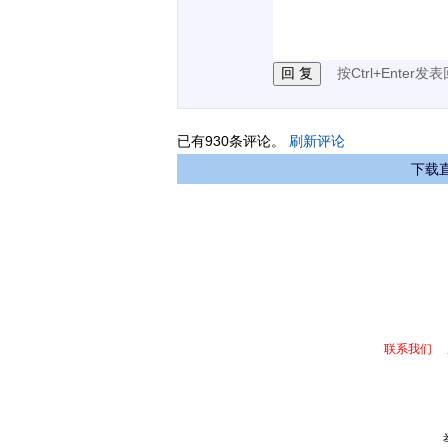
3.禁止发布任何宣传、
按Ctrl+Enter发
已有
930
条评论。
刷新评论
下载直
联系我们