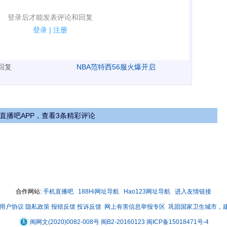
表评论了！
登录后才能发表评论和回复
规.
登录
|
注册
广告、侮辱攻击他人、刷屏等信息.
表回复
NBA范特西56服火爆开启
直播吧APP，查看3条精彩评论
合作网站:
手机直播吧
188Hi网址导航
Hao123网址导航
进入友情链接
用户协议
隐私政策
报错反馈
投诉反馈
网上有害信息举报专区
巩固国家卫生城市，
闽网文(2020)0082-008号
闽B2-20160123
闽ICP备15018471号-4