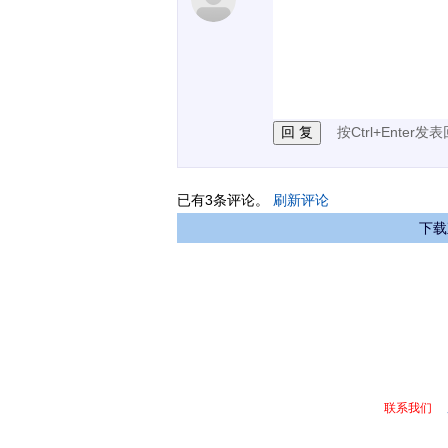
1.电脑端新用户可以发
2.发言请遵守国家法律法
3.禁止发布任何宣传、
按Ctrl+Enter发
已有
3
条评论。
刷新评论
下载
联系我们