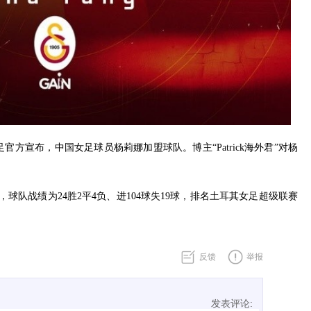
足官方宣布，中国女足球员杨莉娜加盟球队。博主“Patrick海外君”对杨
，球队战绩为24胜2平4负、进104球失19球，排名土耳其女足超级联赛
反馈
举报
发表评论: