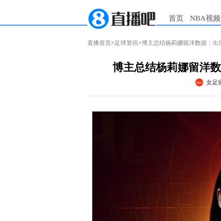
首页
NBA视频
直播首页
>
足球资讯
>博主总结杨莉娜留洋数据：出场
博主总结杨莉娜留洋数
女足