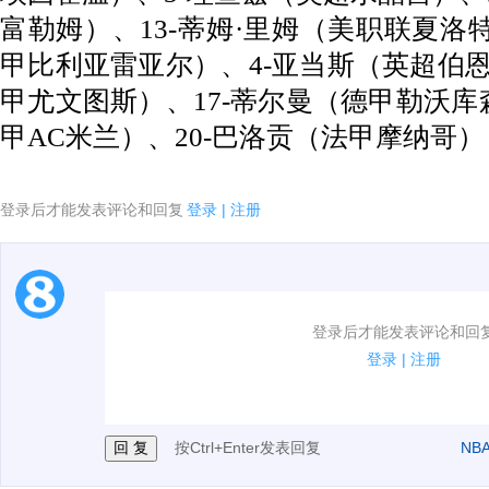
富勒姆）、13-蒂姆·里姆（美职联夏洛特
甲比利亚雷亚尔）、4-亚当斯（英超伯恩
甲尤文图斯）、17-蒂尔曼（德甲勒沃库
甲AC米兰）、20-巴洛贡（法甲摩纳哥）
登录后才能发表评论和回复
登录
|
注册
1.电脑端新用户可以发表评论了！
登录后才能发表评论和回
2.发言请遵守国家法律法规.
登录
|
注册
3.禁止发布任何宣传、广告、侮辱攻击他人、刷屏等信
按Ctrl+Enter发表回复
NB