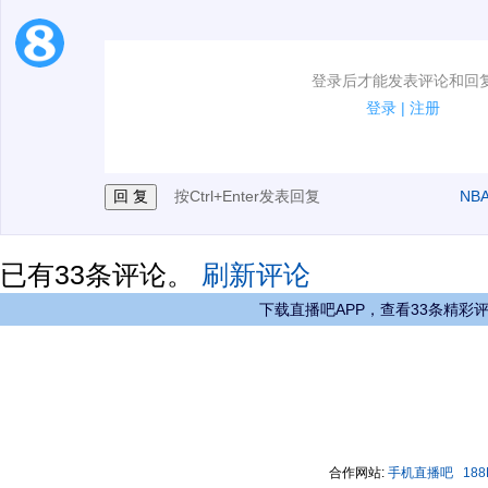
1.电脑端新用户可以发表评论了！
登录后才能发表评论和回
2.发言请遵守国家法律法规.
登录
|
注册
3.禁止发布任何宣传、广告、侮辱攻击他人、刷屏等信
按Ctrl+Enter发表回复
NB
已有
33
条评论。
刷新评论
下载直播吧APP，查看33条精彩
合作网站:
手机直播吧
18