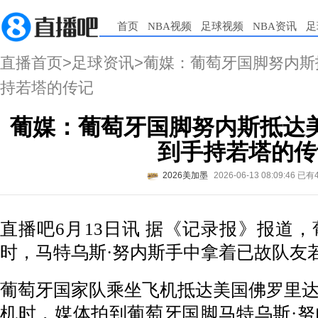
首页
NBA视频
足球视频
NBA资讯
足
直播首页
>
足球资讯
>葡媒：葡萄牙国脚努内
持若塔的传记
葡媒：葡萄牙国脚努内斯抵达
到手持若塔的传
2026美加墨
2026-06-13 08:09:46
已有
直播吧6月13日讯 据《记录报》报道
时，马特乌斯·努内斯手中拿着已故队友
葡萄牙国家队乘坐飞机抵达美国佛罗里
机时，媒体拍到葡萄牙国脚马特乌斯·