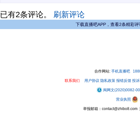
已有
2
条评论。
刷新评论
下载直播吧APP，查看2条精彩评
合作网站:
手机直播吧
18
联系我们
用户协议
隐私政策
报错反馈
投诉
闽网文(2020)0082-0
营业执照
举报邮箱：contact@zhibo8.c