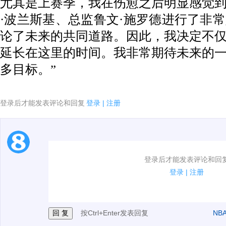
尤其是上赛季，我在伤愈之后明显感觉
·波兰斯基、总监鲁文·施罗德进行了非
论了未来的共同道路。因此，我决定不
延长在这里的时间。我非常期待未来的
多目标。”
登录后才能发表评论和回复
登录
|
注册
1.电脑端新用户可以发表评论了！
登录后才能发表评论和回
2.发言请遵守国家法律法规.
登录
|
注册
3.禁止发布任何宣传、广告、侮辱攻击他人、刷屏等信
按Ctrl+Enter发表回复
NB