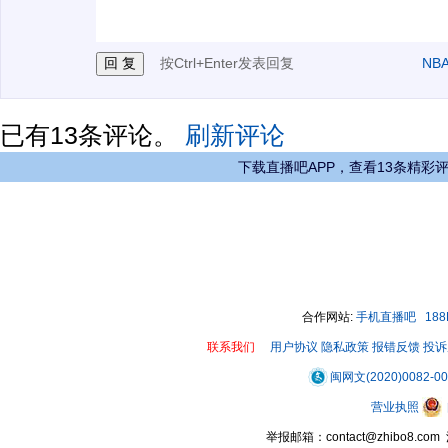
3.禁止发布任何宣传、广告、侮辱攻击他人、刷屏等信
按Ctrl+Enter发表回复
NB
已有
13
条评论。
刷新评论
下载直播吧APP，查看13条精彩
合作网站:
手机直播吧
18
联系我们
用户协议
隐私政策
报错反馈
投诉
闽网文(2020)0082-0
营业执照
举报邮箱：contact@zhibo8.c