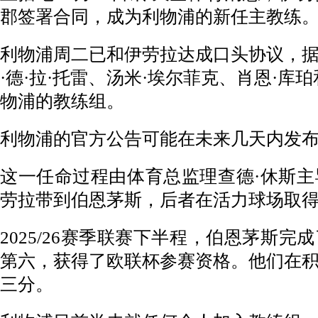
郡签署合同，成为利物浦的新任主教练
利物浦周二已和伊劳拉达成口头协议，
·德·拉·托雷、汤米·埃尔菲克、肖恩·库
物浦的教练组。
利物浦的官方公告可能在未来几天内发
这一任命过程由体育总监理查德·休斯主导
劳拉带到伯恩茅斯，后者在活力球场取
2025/26赛季联赛下半程，伯恩茅斯完
第六，获得了欧联杯参赛资格。他们在
三分。