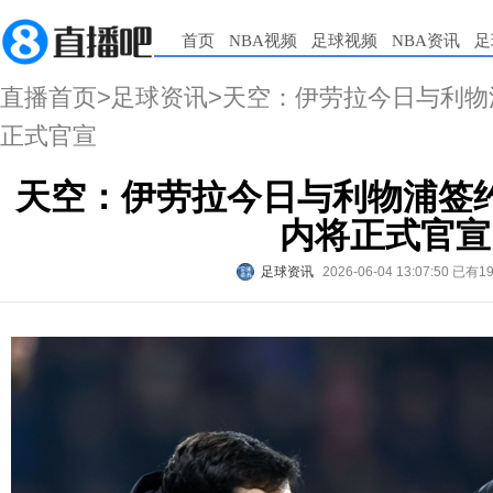
首页
NBA视频
足球视频
NBA资讯
足
直播首页
>
足球资讯
>天空：伊劳拉今日与利
正式官宣
天空：伊劳拉今日与利物浦签
内将正式官宣
足球资讯
2026-06-04 13:07:50
已有1