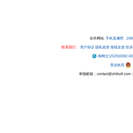
合作网站:
手机直播吧
18
联系我们
用户协议
隐私政策
报错反馈
投诉
闽网文(2020)0082-0
营业执照
举报邮箱：contact@zhibo8.c