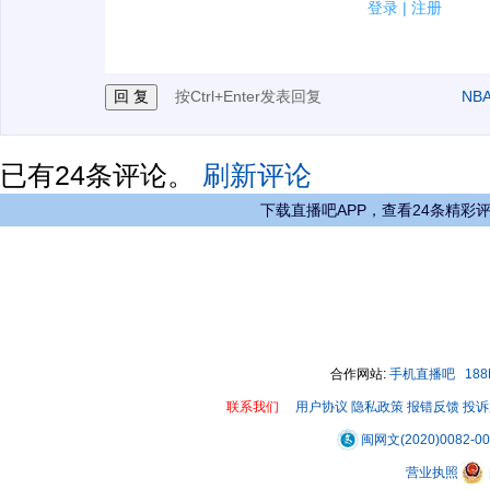
2.发言请遵守国家法律法规.
登录
|
注册
3.禁止发布任何宣传、广告、侮辱攻击他人、刷屏等信
按Ctrl+Enter发表回复
NB
已有
24
条评论。
刷新评论
下载直播吧APP，查看24条精彩
合作网站:
手机直播吧
18
联系我们
用户协议
隐私政策
报错反馈
投诉
闽网文(2020)0082-0
营业执照