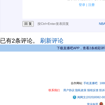
2.发言请遵守国家法律法规.
登录
|
注册
3.禁止发布任何宣传、广告、侮辱攻击他人、刷屏等信
按Ctrl+Enter发表回复
NB
已有
2
条评论。
刷新评论
下载直播吧APP，查看2条精彩评
合作网站:
手机直播吧
18
联系我们
用户协议
隐私政策
报错反馈
投诉
闽网文(2020)0082-0
营业执照