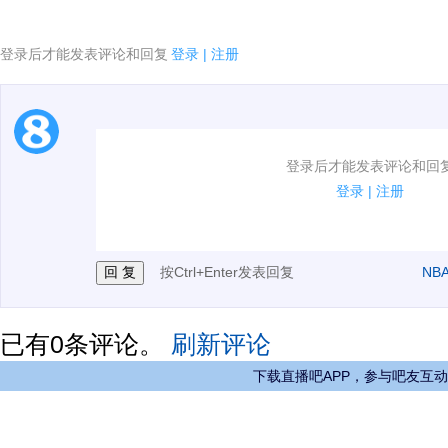
登录后才能发表评论和回复
登录
|
注册
1.电脑端新用户可以发表评论了！
登录后才能发表评论和回
2.发言请遵守国家法律法规.
登录
|
注册
3.禁止发布任何宣传、广告、侮辱攻击他人、刷屏等信
按Ctrl+Enter发表回复
NB
已有
0
条评论。
刷新评论
下载直播吧APP，参与吧友互动