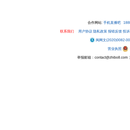
合作网站:
手机直播吧
18
联系我们
用户协议
隐私政策
报错反馈
投诉
闽网文(2020)0082-0
营业执照
举报邮箱：contact@zhibo8.c