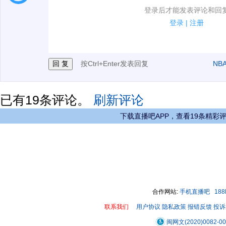
1.电脑端新用户可以发表评论了！
登录后才能发表评论和回
2.发言请遵守国家法律法规.
登录
|
注册
3.禁止发布任何宣传、广告、侮辱攻击他人、刷屏等信
按Ctrl+Enter发表回复
NB
已有
19
条评论。
刷新评论
下载直播吧APP，查看19条精彩
合作网站:
手机直播吧
18
联系我们
用户协议
隐私政策
报错反馈
投诉
闽网文(2020)0082-0