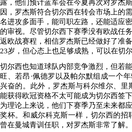
露，他们预计蓝军会在今夏再次对罗杰
因，罗杰斯符合切尔西在转会市场上的
名进攻多面手，能司职左路，还能适应
的审视。尽管切尔西下赛季没有欧战任
返欧战赛程，相信罗杰斯已经做好了准
23岁，但心态上也足够成熟，可以在切
切尔西也知道球队内部竞争激烈，但若
旺、若昂·佩德罗以及帕尔默组成一个
兴奋的。此外，罗杰斯与科尔维尔、里
能获得欧冠资格不太可能成为切尔西签
为理论上来说，他们下赛季乃至未来都
奖杯。和威尔科克斯一样，切尔西的招
曾在曼城青训任职，对罗杰斯非常了解