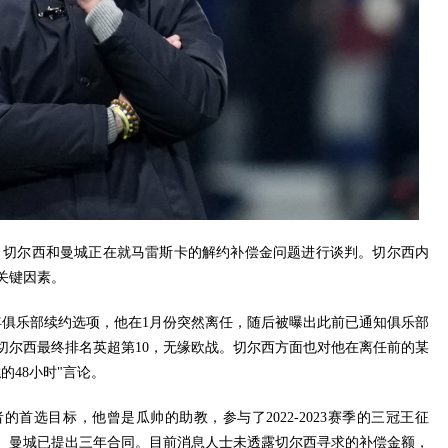
道，切尔西和曼城正在就马雷斯卡的解约补偿金问题进行谈判。切尔西内
关键因素。
1年俱乐部续约选项，他在1月份突然离任，随后被曝出此前已通知俱乐部
切尔西最终排名英超第10，无缘欧战。切尔西方面也对他在离任前的某
的48小时"言论。
首选目标，他曾是瓜帅的助教，参与了2022-2023赛季的三冠王征
。曼城已提出三年合同。目前消息人士未透露切尔西寻求的补偿金额，