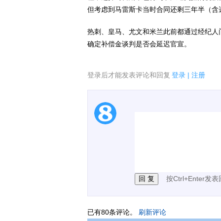
但考虑到马雷斯卡当时合同还剩三年半（含
热刺、皇马、尤文和米兰此前都通过经纪人
确定补偿金谈判是否会延迟官宣。
登录后才能发表评论和回复
登录
|
注册
1.电脑端新用户可以发
2.发言请遵守国家法律法
3.禁止发布任何宣传、
按Ctrl+Enter发
已有
80
条评论。
刷新评论