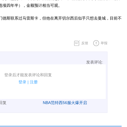
选项四年半），金额预计相当可观。
门德斯联系过马雷斯卡，但他在离开切尔西后似乎只想去曼城，目前不
反馈
举报
发表评论:
表评论了！
登录后才能发表评论和回复
规.
登录
|
注册
广告、侮辱攻击他人、刷屏等信息.
表回复
NBA范特西56服火爆开启