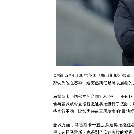
直播吧6月4日讯 据英国《每日邮报》报
部认为他在赛季中途突然离任是球队崩盘的
马雷斯卡与切尔西的合同到2029年，还有
他与曼城就今夏接替瓜迪奥拉进行了接触，
些言行不满，比如离任前三周发表的"最糟糕
曼城方面，马雷斯卡一直是瓜迪奥拉继任者的
程，
选择马雷斯卡也得到了瓜迪奥拉的祝福