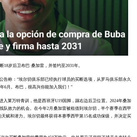
18岁后卫布巴·桑加雷，并签约至2031年。
公告称：“埃尔切俱乐部已经执行球员的买断选项，从罗马俱乐部永久
1年6月。布巴，很高兴你能加入我们！”
进入莱万特青训，他是西班牙U19国脚，踢右边后卫位置。2024年桑加
线队效力的机会。在今年2月桑加雷被租借到埃尔切，半个赛季在西甲
的天赋和潜力。埃尔切最终获得本赛季西甲第15名成功保级，并决定买