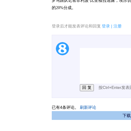
罗马跟队记者菲利波·比亚福拉透露，埃尔切
的20%分成。
登录后才能发表评论和回复
登录
|
注册
1.电脑端新用户可以发
2.发言请遵守国家法律法
3.禁止发布任何宣传、
按Ctrl+Enter发
已有
4
条评论。
刷新评论
下载