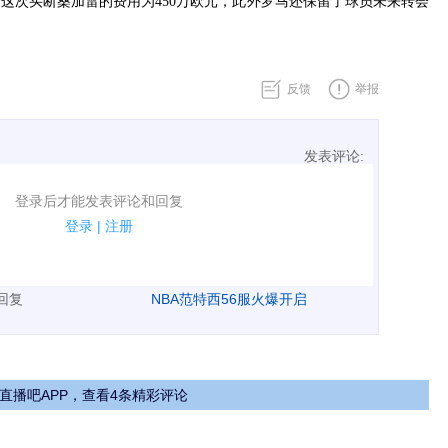
这次买断桑加雷的费用为450万欧元，此外罗马还保留了球员未来转会
反馈
举报
发表评论:
表评论了！
登录后才能发表评论和回复
规.
登录
|
注册
广告、侮辱攻击他人、刷屏等信息.
表回复
NBA范特西56服火爆开启
直播吧APP，查看4条精彩评论