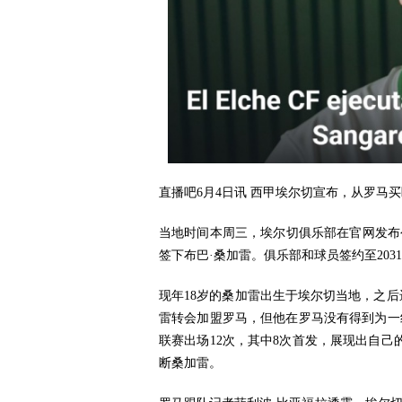
直播吧6月4日讯 西甲埃尔切宣布，从罗马买断
当地时间本周三，埃尔切俱乐部在官网发布
签下布巴·桑加雷。俱乐部和球员签约至203
现年18岁的桑加雷出生于埃尔切当地，之后
雷转会加盟罗马，但他在罗马没有得到为一
联赛出场12次，其中8次首发，展现出自己
断桑加雷。