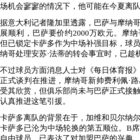
场机会寥寥的情况下，他可能在今夏离
据意大利记者隆加里透露，巴萨与摩纳
展顺利，巴萨要价约2000万欧元。摩
但已锁定卡萨多作为中场补强目标，球
纳哥处理安苏·法蒂的转会事宜时，已趁
不过球员方面消息人士对《每日体育报
正式谈判在推进，摩纳哥新帅
费利佩·
受其欣赏，但俱乐部尚未与巴萨正式接
认真推进这笔引援。
卡萨多离队的背景在于，加维和贝尔纳
卡萨多已沦为中场轮换的第五顺位。B
自由球员，已表达了对加盟巴萨的兴趣