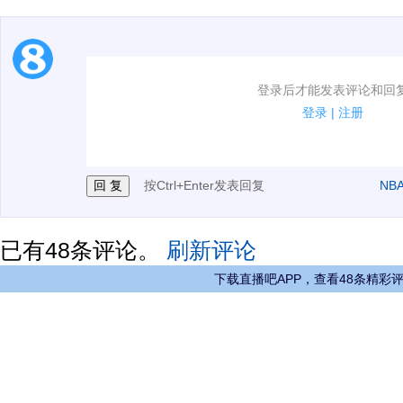
1.电脑端新用户可以发表评论了！
登录后才能发表评论和回
2.发言请遵守国家法律法规.
登录
|
注册
3.禁止发布任何宣传、广告、侮辱攻击他人、刷屏等信
按Ctrl+Enter发表回复
NB
已有
48
条评论。
刷新评论
下载直播吧APP，查看48条精彩