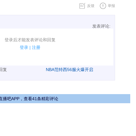
反馈
举报
发表评论:
表评论了！
登录后才能发表评论和回复
规.
登录
|
注册
广告、侮辱攻击他人、刷屏等信息.
表回复
NBA范特西56服火爆开启
直播吧APP，查看41条精彩评论