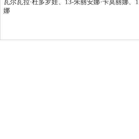
瓦尔瓦拉·杜多罗娃、13-朱丽安娜·卡莫丽娜、1
娜