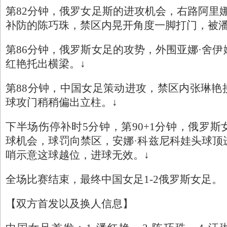
第82分钟，俄罗女足斯的进攻机会，右路阿里
补防的陈巧珠，禁区内晃开角度一脚打门，被潘
第86分钟，俄罗斯女足的攻势，外围亚娜·舍
红艳托出横梁。↓
第88分钟，中国女足策动进攻，禁区内张琳艳
球攻门稍稍偏出立柱。↓
下半场伤停补时5分钟，第90+1分钟，俄罗
球机会，球罚向禁区，安娜·科兹尼科娃头球顶
哨示意这球越位，进球无效。↓
全场比赛结束，最终中国女足1-2俄罗斯女足。
【双方首发以及换人信息】