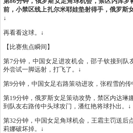
第86分钟，俄罗斯女足角球机会，禁区内库罗
前，小禁区线上扎尔米耶娃垫射得手，俄罗斯女
↓
再看看这球。↓
【比赛焦点瞬间】
第7分钟，中国女足进攻机会，邵子钦接到队
外尝试一脚远射，打飞了。↓
第9分钟，中国女足右路策动进攻，张程雪的传
第19分钟，俄罗斯女足策动攻势，禁区内达琳
到队友右路传中头球攻门，潘红艳将球扑出。↓
第32分钟，中国女足角球机会，王霜主罚送后
莉娜破坏掉。↓