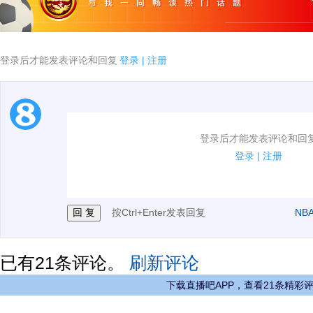
登录后才能发表评论和回复
登录
|
注册
1.电脑端新用户可以发表评论了！
登录后才能发表评论和回
2.发言请遵守国家法律法规.
登录
|
注册
3.禁止发布任何宣传、广告、侮辱攻击他人、刷屏等信
按Ctrl+Enter发表回复
NB
已有
21
条评论。
刷新评论
下载直播吧APP，查看21条精彩