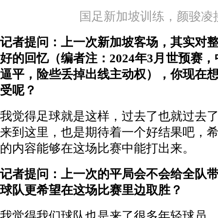
国足新加坡训练，颜骏凌
记者提问：上一次新加坡客场，其实对
好的回忆（编者注：2024年3月世预赛，
逼平，险些丢掉出线主动权），你现在
受呢？
我觉得足球就是这样，过去了也就过去
来到这里，也是期待着一个好结果吧，
的内容能够在这场比赛中能打出来。
记者提问：上一次的平局会不会给全队
球队更希望在这场比赛里边取胜？
我觉得我们球队也是来了很多年轻球员