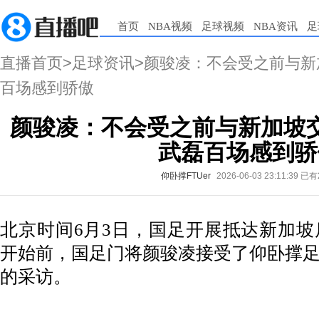
首页
NBA视频
足球视频
NBA资讯
足
直播首页
>
足球资讯
>颜骏凌：不会受之前与
百场感到骄傲
颜骏凌：不会受之前与新加坡
武磊百场感到骄
仰卧撑FTUer
2026-06-03 23:11:39
已有
北京时间6月3日，国足开展抵达新加
开始前，国足门将颜骏凌接受了仰卧撑
的采访。