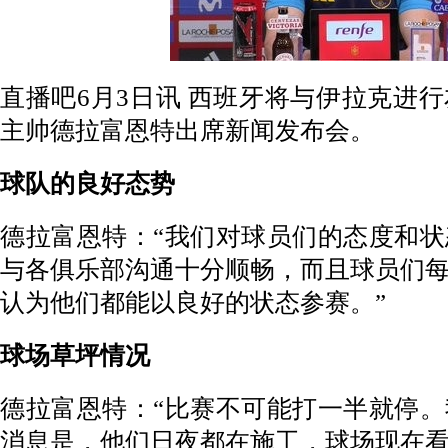
直播吧6月3日讯 西班牙将与伊拉克进
主帅德拉富恩特出席新闻发布会。
球队的良好态势
德拉富恩特：“我们对球员们的态度和
与各俱乐部沟通十分顺畅，而且球员们
认为他们都能以良好的状态参赛。”
球场草坪情况
德拉富恩特：“比赛不可能打一半就停
消息是，他们日夜都在施工，球场现在