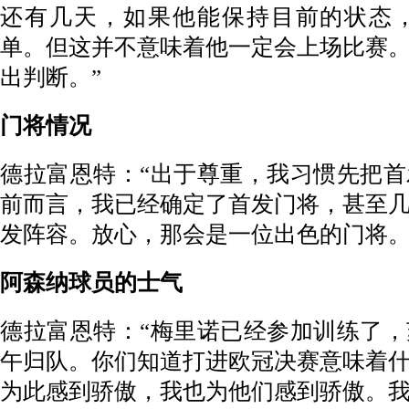
还有几天，如果他能保持目前的状态，
单。但这并不意味着他一定会上场比赛
出判断。”
门将情况
德拉富恩特：“出于尊重，我习惯先把
前而言，我已经确定了首发门将，甚至
发阵容。放心，那会是一位出色的门将。
阿森纳球员的士气
德拉富恩特：“梅里诺已经参加训练了
午归队。你们知道打进欧冠决赛意味着
为此感到骄傲，我也为他们感到骄傲。