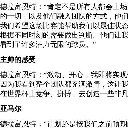
德拉富恩特：“肯定不是所有人都会上
的一切，以及他们融入团队的方式，他
我们希望这场比赛能帮助我们以最佳状
根据不同时刻的需要做出判断。他们让
看到了许多潜力无限的球员。”
主帅的感受
德拉富恩特：“激动、开心，我即将实
因为我看到整个团队都充满激情，这让
在世界杯上竞争、拼搏，去创造一些非凡
亚马尔
德拉富恩特：“计划还是按我们之前预