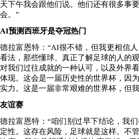
天下午我会跟他们说。他们还有很多事
会。”
AI预测西班牙是夺冠热门
德拉富恩特：“AI很不错，但我更相信
看法，那些懂球、真正了解足球的人的
对我们过往成就的一种认可，以及外界
体现。这会是一届历史性的世界杯，因
实力。这是一届非常艰难的世界杯，但我
友谊赛
德拉富恩特：“咱们别过早下结论，我
定性。这存在风险，足球就是这样。不