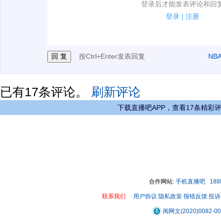
1.电脑端新用户可以发表评论了！
登录后才能发表评论和回
2.发言请遵守国家法律法规.
登录
|
注册
3.禁止发布任何宣传、广告、侮辱攻击他人、刷屏等信
按Ctrl+Enter发表回复
NB
已有
17
条评论。
刷新评论
下载直播吧APP，查看17条精彩
合作网站:
手机直播吧
18
联系我们
用户协议
隐私政策
报错反馈
投诉
闽网文(2020)0082-0