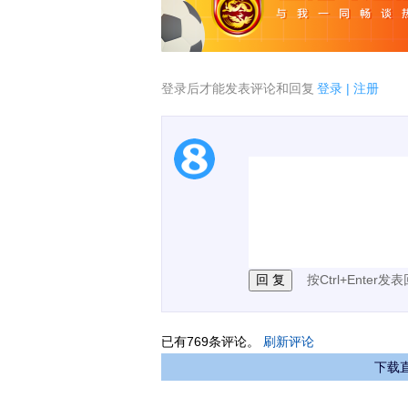
登录后才能发表评论和回复
登录
|
注册
1.电脑端新用户可以发
2.发言请遵守国家法律法
3.禁止发布任何宣传、
按Ctrl+Enter发
已有
769
条评论。
刷新评论
下载直