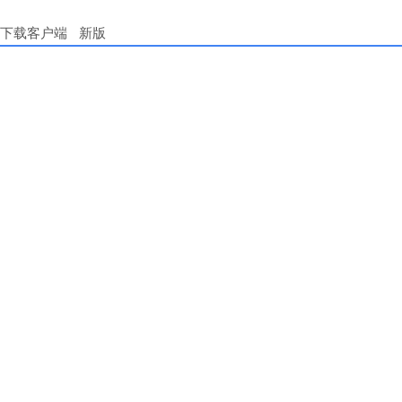
下载客户端
新版