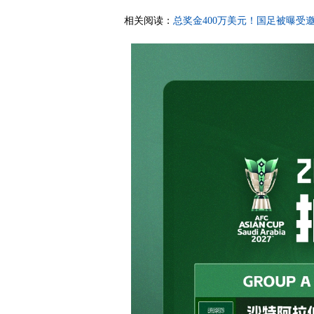
相关阅读：
总奖金400万美元！国足被曝受