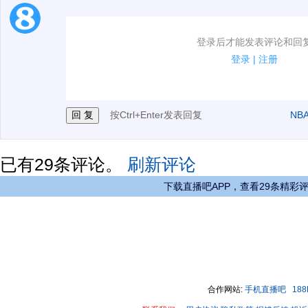
1.电脑端新用户可以发表评论了！
登录后才能发表评论和回
2.发言请遵守国家法律法规.
登录
|
注册
3.禁止发布任何宣传、广告、侮辱攻击他人、刷屏等信
按Ctrl+Enter发表回复
NB
已有
29
条评论。
刷新评论
下载直播吧APP，查看29条精彩
合作网站:
手机直播吧
18