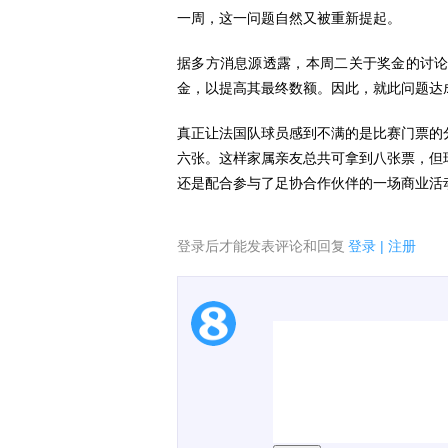
一周，这一问题自然又被重新提起。
据多方消息源透露，本周二关于奖金的讨
金，以提高其最终数额。因此，就此问题达
真正让法国队球员感到不满的是比赛门票的
六张。这样家属亲友总共可拿到八张票，但
还是配合参与了足协合作伙伴的一场商业活
登录后才能发表评论和回复
登录
|
注册
1.电脑端新用户可以发
2.发言请遵守国家法律法
3.禁止发布任何宣传、