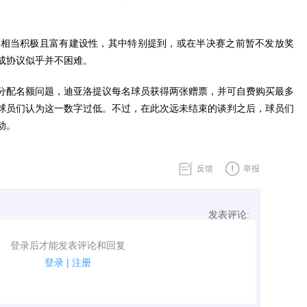
论相当积极且富有建设性，其中特别提到，或在半决赛之前暂不发放奖
成协议似乎并不困难。
分配名额问题，迪亚洛提议每名球员获得两张赠票，并可自费购买最多
球员们认为这一数字过低。不过，在此次远未结束的谈判之后，球员们
动。
反馈
举报
发表评论:
表评论了！
登录后才能发表评论和回复
规.
登录
|
注册
广告、侮辱攻击他人、刷屏等信息.