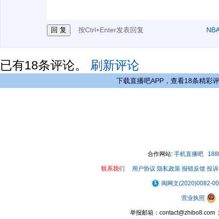
3.禁止发布任何宣传、广告、侮辱攻击他人、刷屏等信
按Ctrl+Enter发表回复
NB
已有
18
条评论。
刷新评论
下载直播吧APP，查看18条精彩
合作网站:
手机直播吧
18
联系我们
用户协议
隐私政策
报错反馈
投诉
闽网文(2020)0082-0
营业执照
举报邮箱：contact@zhibo8.c