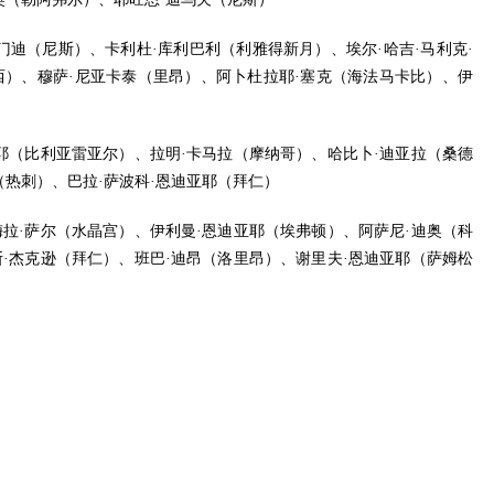
门迪（尼斯）、卡利杜·库利巴利（利雅得新月）、埃尔·哈吉·马利克·
西）、穆萨·尼亚卡泰（里昂）、阿卜杜拉耶·塞克（海法马卡比）、伊
耶（比利亚雷亚尔）、拉明·卡马拉（摩纳哥）、哈比卜·迪亚拉（桑德
（热刺）、巴拉·萨波科·恩迪亚耶（拜仁）
拉·萨尔（水晶宫）、伊利曼·恩迪亚耶（埃弗顿）、阿萨尼·迪奥（科
·杰克逊（拜仁）、班巴·迪昂（洛里昂）、谢里夫·恩迪亚耶（萨姆松