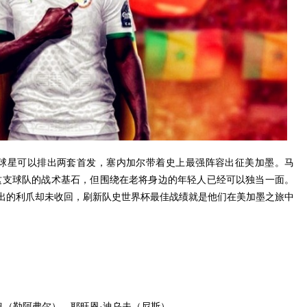
的球星可以排出两套首发，塞内加尔带着史上最强阵容出征美加墨。马
这支球队的战术基石，但围绕在老将身边的年轻人已经可以独当一面。
出的利爪却未收回，刷新队史世界杯最佳战绩就是他们在美加墨之旅中
奥（勒阿弗尔）、耶旺恩·迪乌夫（尼斯）