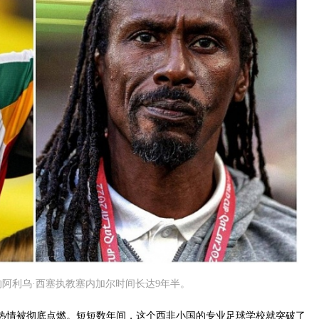
的阿利乌·西塞执教塞内加尔时间长达9年半。
热情被彻底点燃。短短数年间，这个西非小国的专业足球学校就突破了