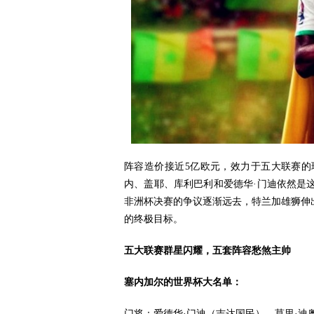
阵容造价接近5亿欧元，效力于五大联赛
内、盖耶、库利巴利和爱德华·门迪依然是
非洲杯决赛的争议逐渐远去，特兰加雄狮伸
的终极目标。
五大联赛群星闪耀，五套阵容愁煞主帅
塞内加尔的世界杯大名单：
门将：爱德华·门迪（吉达国民）、莫里·迪