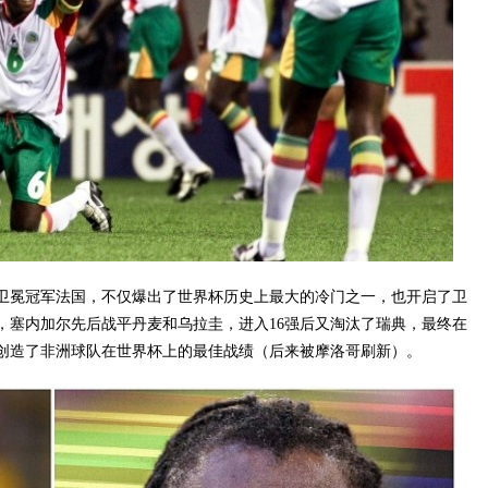
了卫冕冠军法国，不仅爆出了世界杯历史上最大的冷门之一，也开启了卫
，塞内加尔先后战平丹麦和乌拉圭，进入16强后又淘汰了瑞典，最终在
创造了非洲球队在世界杯上的最佳战绩（后来被摩洛哥刷新）。