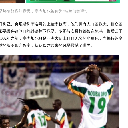
”是热情好客的意思，塞内加尔被称为“特兰加雄狮”。
日利亚、突尼斯和摩洛哥的上镜率较高，他们拥有人口基数大、群众基
国家要想突破他们的封锁并不容易。多哥与安哥拉都曾在惊鸿一瞥后归于
002年之前，塞内加尔只是非洲大陆上籍籍无名的小角色，当梅特苏率
球的版图随之裂变，从达喀尔吹来的风暴震撼了世界。