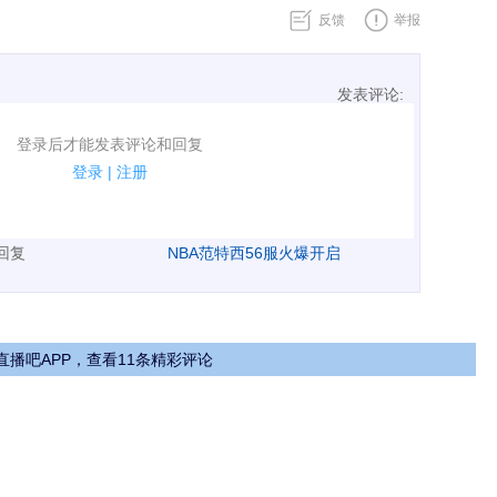
反馈
举报
发表评论:
表评论了！
登录后才能发表评论和回复
规.
登录
|
注册
广告、侮辱攻击他人、刷屏等信息.
表回复
NBA范特西56服火爆开启
直播吧APP，查看11条精彩评论