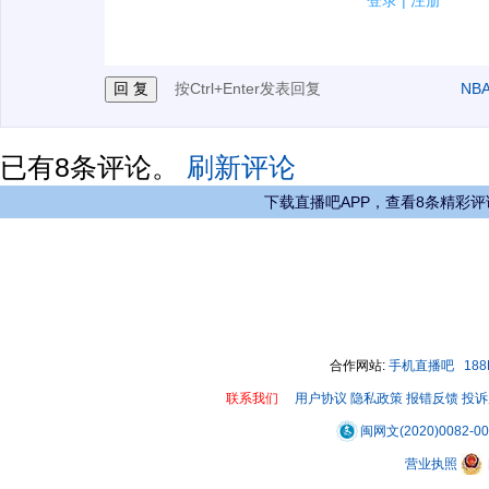
登录
|
注册
3.禁止发布任何宣传、广告、侮辱攻击他人、刷屏等信
按Ctrl+Enter发表回复
NB
已有
8
条评论。
刷新评论
下载直播吧APP，查看8条精彩评
合作网站:
手机直播吧
18
联系我们
用户协议
隐私政策
报错反馈
投诉
闽网文(2020)0082-0
营业执照