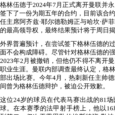
格林伍德于
2024
年
7
月正式离开曼联并永
签下了一份为期五年的合约，目前该合
任主席阿齐兹·耶尔德勒姆正与哈坎·萨
的最高领导权，最终结果预计将于周日
外界普遍预计，在尝试签下格林伍德的
面不会构成障碍。尽管针对格林伍德的
2023
年
2
月被撤销，但他仍不得不离开曼
职业生涯。曼联内部调查最终认定，格
部出场比赛。今年
4
月，热刺新任主帅德
间曾为格林伍德辩护，被迫公开致歉。
这位
24
岁的球员在代表马赛出战的
81
场
球。在本赛季的法甲射手榜上，他以
16