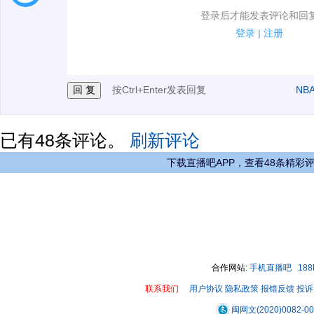
1.电脑端新用户可以发表评论了！
登录后才能发表评论和回
2.发言请遵守国家法律法规.
登录
|
注册
3.禁止发布任何宣传、广告、侮辱攻击他人、刷屏等信
按Ctrl+Enter发表回复
NB
已有
48
条评论。
刷新评论
下载直播吧APP，查看48条精彩
合作网站:
手机直播吧
18
联系我们
用户协议
隐私政策
报错反馈
投诉
闽网文(2020)0082-0