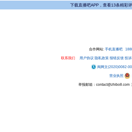
下载直播吧APP，查看13条精彩
合作网站:
手机直播吧
18
联系我们
用户协议
隐私政策
报错反馈
投诉
闽网文(2020)0082-0
营业执照
举报邮箱：contact@zhibo8.c