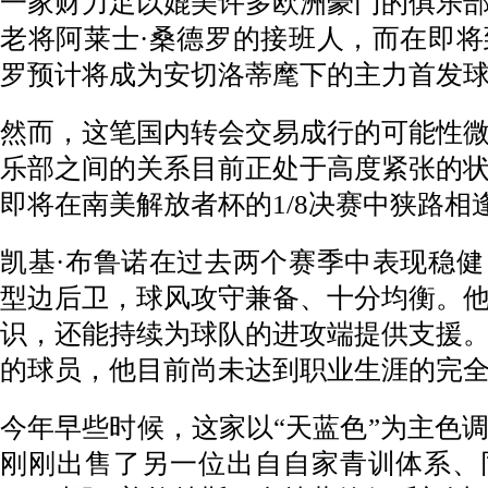
一家财力足以媲美许多欧洲豪门的俱乐
老将阿莱士·桑德罗的接班人，而在即
罗预计将成为安切洛蒂麾下的主力首发
然而，这笔国内转会交易成行的可能性
乐部之间的关系目前正处于高度紧张的
即将在南美解放者杯的
1/8
决赛中狭路相
凯基·布鲁诺在过去两个赛季中表现稳
型边后卫，球风攻守兼备、十分均衡。
识，还能持续为球队的进攻端提供支援
的球员，他目前尚未达到职业生涯的完
今年早些时候，这家以“天蓝色”为主色
刚刚出售了另一位出自自家青训体系、