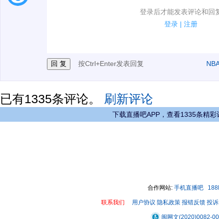
1.电脑端新用户可以发表评论了！
登录后才能发表评论和回
2.发言请遵守国家法律法规.
登录
|
注册
3.禁止发布任何宣传、广告、侮辱攻击他人、刷屏等信
按Ctrl+Enter发表回复
NB
已有
1335
条评论。
刷新评论
下载直播吧APP，查看1335条精彩
合作网站:
手机直播吧
18
联系我们
用户协议
隐私政策
报错反馈
投诉
闽网文(2020)0082-0