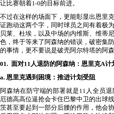
让比赛朝着1-0的目标前进。
不过在这样的场面下，更能彰显出恩里
证跑动这两个字，同时球员之间有着极
贝莱、杜埃，以及中场的内维斯、维蒂
色，终于等来了阿森纳的错误，破密集
的事情，更不要说是破壳阿尔特塔的阿
01.
面对11人退防的阿森纳：恩里克A计
a. 恩里克遇到困境：推进计划受阻
阿森纳在防守端的部署就是11人全员
厄德高高位逼抢会卡住巴黎中卫的出球
茨甚至要起到一部分后腰的作用，他会