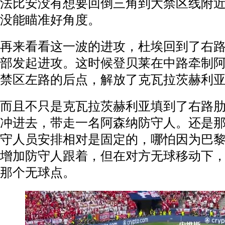
法比安没有想要回倒三角到大禁区线附
没能瞄准好角度。
再来看看这一波的进攻，杜埃回到了右
部发起进攻。这时候登贝莱在中路牵制
禁区左路的后点，解放了克瓦拉茨赫利
而且不只是克瓦拉茨赫利亚填到了右路
冲进去，带走一名阿森纳防守人。还是
守人员安排相对是固定的，哪怕因为巴
增加防守人跟着，但在对方无球移动下
那个无球点。