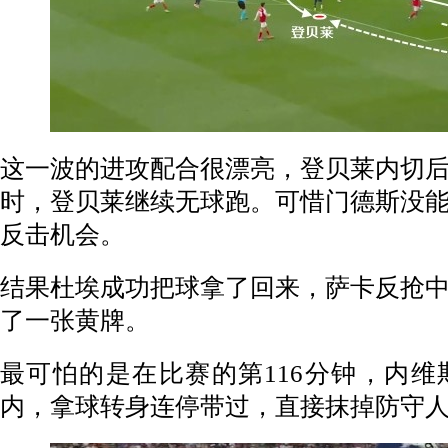
这一波的进攻配合很漂亮，登贝莱内切
时，登贝莱继续无球跑。可惜门德斯没
反击机会。
结果杜埃成功把球拿了回来，萨卡反抢
了一张黄牌。
最可怕的是在比赛的第116分钟，内
内，拿球转身连停带过，直接抹掉防守