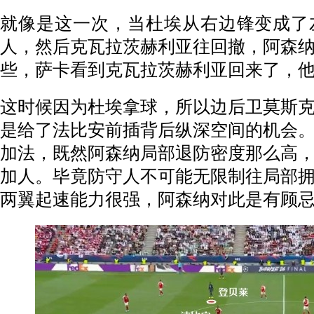
就像是这一次，当杜埃从右边锋变成了
人，然后克瓦拉茨赫利亚往回撤，阿森
些，萨卡看到克瓦拉茨赫利亚回来了，
这时候因为杜埃拿球，所以边后卫莫斯
是给了法比安前插背后纵深空间的机会
加法，既然阿森纳局部退防密度那么高
加人。毕竟防守人不可能无限制往局部
两翼起速能力很强，阿森纳对此是有顾