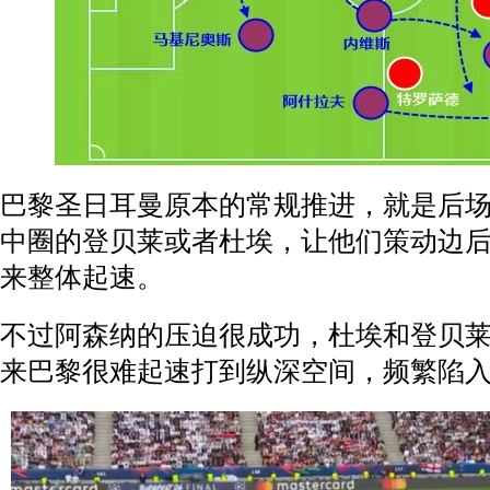
巴黎圣日耳曼原本的常规推进，就是后
中圈的登贝莱或者杜埃，让他们策动边
来整体起速。
不过阿森纳的压迫很成功，杜埃和登贝
来巴黎很难起速打到纵深空间，频繁陷