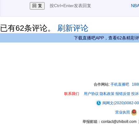
按Ctrl+Enter发表回复
NB
已有
62
条评论。
刷新评论
下载直播吧APP，查看62条精彩
合作网站:
手机直播吧
18
联系我们
用户协议
隐私政策
报错反馈
投诉
闽网文(2020)0082-0
营业执照
举报邮箱：contact@zhibo8.c