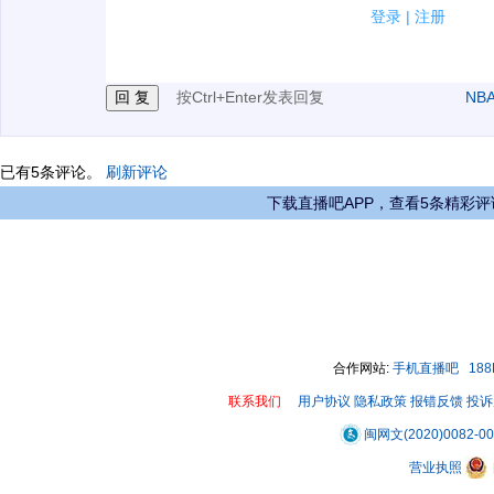
2.发言请遵守国家法律法规.
登录
|
注册
3.禁止发布任何宣传、广告、侮辱攻击他人、刷屏等信
按Ctrl+Enter发表回复
NB
已有
5
条评论。
刷新评论
下载直播吧APP，查看5条精彩评
合作网站:
手机直播吧
18
联系我们
用户协议
隐私政策
报错反馈
投诉
闽网文(2020)0082-0
营业执照