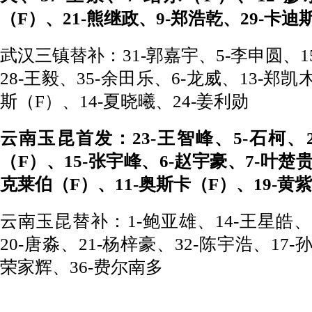
（F）、21-熊继政、9-郑浩乾、29-卡迪
武汉三镇替补：31-郭嘉宇、5-李申圆、1
28-王毅、35-余田乐、6-龙威、13-郑凯
斯（F）、14-夏晓曦、24-姜利勋
云南玉昆首发：23-王智峰、5-石柯、2
（F）、15-张宇峰、6-赵宇豪、7-叶楚贵
克莱伯（F）、11-奥斯卡（F）、19-黄
云南玉昆替补：1-鲍亚雄、14-王星皓、1
20-唐淼、21-杨梓豪、32-陈宇浩、17-
荣家辉、36-费尔南多