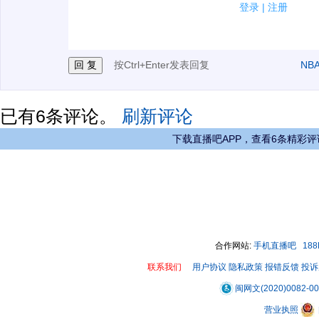
2.发言请遵守国家法律法规.
登录
|
注册
3.禁止发布任何宣传、广告、侮辱攻击他人、刷屏等信
按Ctrl+Enter发表回复
NB
已有
6
条评论。
刷新评论
下载直播吧APP，查看6条精彩评
合作网站:
手机直播吧
18
联系我们
用户协议
隐私政策
报错反馈
投诉
闽网文(2020)0082-0
营业执照