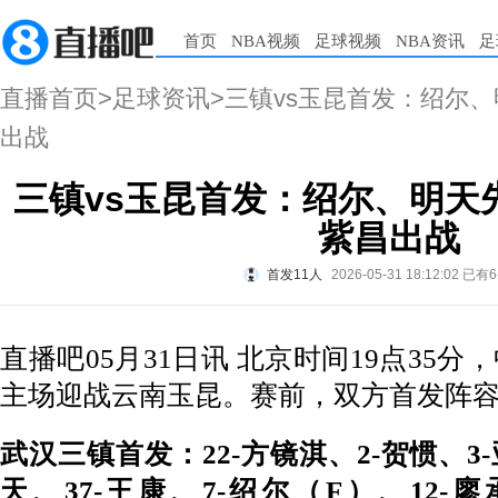
首页
NBA视频
足球视频
NBA资讯
足
直播首页
>
足球资讯
>三镇vs玉昆首发：绍尔
出战
三镇vs玉昆首发：绍尔、明天
紫昌出战
首发11人
2026-05-31 18:12:02
已有
直播吧05月31日讯 北京时间19点35分
主场迎战云南玉昆。赛前，双方首发阵
武汉三镇首发：22-方镜淇、2-贺惯、3-
天、37-王康、7-绍尔（F）、12-