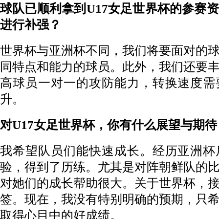
球队已顺利拿到U17女足世界杯的参赛
进行补强？
世界杯与亚洲杯不同，我们将要面对的
同特点和能力的球员。此外，我们还要
高球员一对一的攻防能力，转换速度需
升。
对U17女足世界杯，你有什么展望与期待
我希望队员们能快速成长。经历亚洲杯
验，得到了历练。尤其是对阵朝鲜队的
对她们的成长帮助很大。关于世界杯，
签。现在，我没有特别明确的预期，只
取得心目中的好成绩。