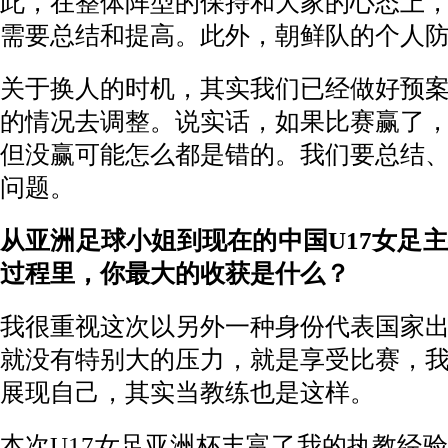
此，在整体阵型的保持和大家的心态上
需要总结和提高。此外，朝鲜队的个人
关于换人的时机，其实我们已经做好预
的情况去调整。说实话，如果比赛赢了
但没赢可能怎么都是错的。我们要总结
问题。
从亚洲足球小姐到现在的中国U17女足
过程里，你最大的收获是什么？
我很重视这次以另外一种身份代表国家
就没有特别大的压力，就是享受比赛，
展现自己，其实当教练也是这样。
本次U17女足亚洲杯丰富了我的执教经