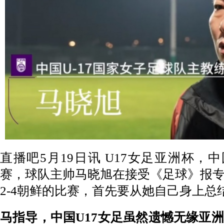
直播吧5月19日讯
U17女足亚洲杯，中
赛，球队主帅马晓旭在接受《足球》报
2-4朝鲜的比赛，首先要从她自己身上总
马指导，中国U17女足虽然遗憾无缘亚