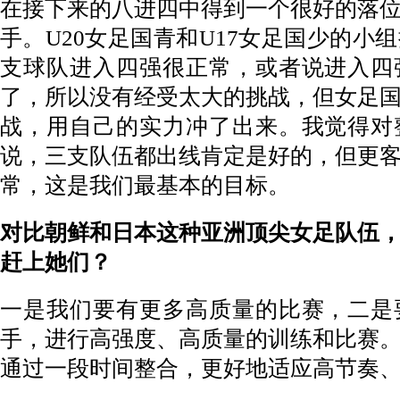
在接下来的八进四中得到一个很好的落
手。U20女足国青和U17女足国少的小
支球队进入四强很正常，或者说进入四
了，所以没有经受太大的挑战，但女足
战，用自己的实力冲了出来。我觉得对
说，三支队伍都出线肯定是好的，但更
常，这是我们最基本的目标。
对比朝鲜和日本这种亚洲顶尖女足队伍
赶上她们？
一是我们要有更多高质量的比赛，二是
手，进行高强度、高质量的训练和比赛
通过一段时间整合，更好地适应高节奏