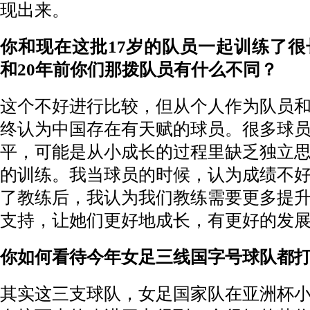
现出来。
你和现在这批17岁的队员一起训练了
和20年前你们那拨队员有什么不同？
这个不好进行比较，但从个人作为队员
终认为中国存在有天赋的球员。很多球
平，可能是从小成长的过程里缺乏独立
的训练。我当球员的时候，认为成绩不
了教练后，我认为我们教练需要更多提
支持，让她们更好地成长，有更好的发
你如何看待今年女足三线国字号球队都
其实这三支球队，女足国家队在亚洲杯